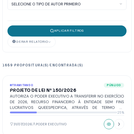
APLICAR FILTROS
GERAR RELATÓRIO
1659 PROPOSITURA(S) ENCONTRADA(S)
TRAMITANDO
PÚBLICO
PROJETO DE LEI Nº 150/2026
AUTORIZA O PODER EXECUTIVO A TRANSFERIR NO EXERCÍCIO
DE 2026, RECURSO FINANCEIRO À ENTIDADE SEM FINS
LUCRATIVOS QUEESPECIFICA, ATRAVÉS DE TERMO DE
25%
COLABORAÇÃO E/OU FOMENTO, NOS TERMOS DA LEI
FEDERAL Nº 13.019, DE 31 DE JULHO DE 2014 E DA LEI FEDERAL
Nº 4.320, DE 17 DE MARÇO DE 1964.
31/07/2026
PODER EXECUTIVO