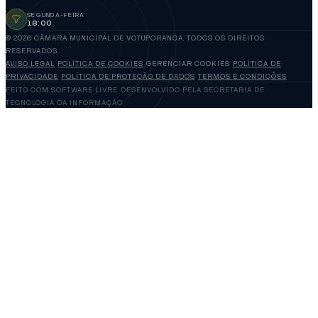
SEGUNDA-FEIRA
18:00
© 2026 CÂMARA MUNICIPAL DE VOTUPORANGA. TODOS OS DIREITOS
RESERVADOS.
AVISO LEGAL
POLÍTICA DE COOKIES
GERENCIAR COOKIES
POLÍTICA DE
PRIVACIDADE
POLÍTICA DE PROTEÇÃO DE DADOS
TERMOS E CONDIÇÕES
FEITO COM SOFTWARE LIVRE
DESENVOLVIDO PELA SECRETARIA DE
TECNOLOGIA DA INFORMAÇÃO