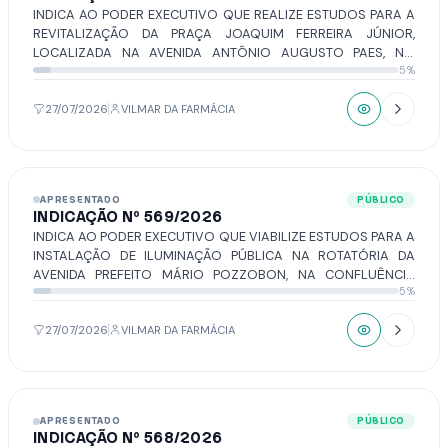
INDICA AO PODER EXECUTIVO QUE REALIZE ESTUDOS PARA A
REVITALIZAÇÃO DA PRAÇA JOAQUIM FERREIRA JÚNIOR,
LOCALIZADA NA AVENIDA ANTÔNIO AUGUSTO PAES, NO
5%
BAIRRO VILA PAES.
27/07/2026
VILMAR DA FARMÁCIA
APRESENTADO
PÚBLICO
INDICAÇÃO Nº 569/2026
INDICA AO PODER EXECUTIVO QUE VIABILIZE ESTUDOS PARA A
INSTALAÇÃO DE ILUMINAÇÃO PÚBLICA NA ROTATÓRIA DA
AVENIDA PREFEITO MÁRIO POZZOBON, NA CONFLUÊNCIA
5%
COM A AVENIDA JERÔNIMO FIGUEIRA DA COSTA, PRÓXIMO AO
INSTITUTO FEDERAL DE EDUCAÇÃO, CIÊNCIA E TECNOLOGIA DE
SÃO PAULO (IFSP) – CÂMPUS VOTUPORANGA.
27/07/2026
VILMAR DA FARMÁCIA
APRESENTADO
PÚBLICO
INDICAÇÃO Nº 568/2026