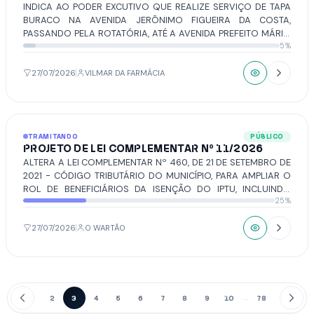
INDICA AO PODER EXCUTIVO QUE REALIZE SERVIÇO DE TAPA
BURACO NA AVENIDA JERÔNIMO FIGUEIRA DA COSTA,
PASSANDO PELA ROTATÓRIA, ATÉ A AVENIDA PREFEITO MÁRIO
5%
POZZOBON.
27/07/2026
VILMAR DA FARMÁCIA
TRAMITANDO
PÚBLICO
PROJETO DE LEI COMPLEMENTAR Nº 11/2026
ALTERA A LEI COMPLEMENTAR Nº 460, DE 21 DE SETEMBRO DE
2021 - CÓDIGO TRIBUTÁRIO DO MUNICÍPIO, PARA AMPLIAR O
ROL DE BENEFICIÁRIOS DA ISENÇÃO DO IPTU, INCLUINDO
25%
PESSOAS PORTADORAS DE DOENÇAS GRAVES, E DÁ OUTRAS
PROVIDÊNCIAS.
27/07/2026
O WARTÃO
1
2
3
4
5
6
7
8
9
10
78
79
...