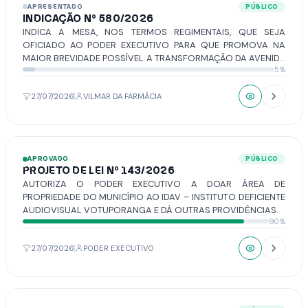
APRESENTADO
PÚBLICO
INDICAÇÃO Nº 580/2026
INDICA A MESA, NOS TERMOS REGIMENTAIS, QUE SEJA
OFICIADO AO PODER EXECUTIVO PARA QUE PROMOVA NA
MAIOR BREVIDADE POSSÍVEL A TRANSFORMAÇÃO DA AVENIDA
5%
DEPUTADO AUREO FERREIRA EM SENTIDO ÚNICO DE DIREÇÃO
(SENTIDO CENTRO/BAIRRO), A PARTIR DA AVENIDA SEBASTIÃO
VAZ DE OLIVEIRA, PERMITINDO MAIOR SEGURANÇA E FLUXO
27/07/2026
VILMAR DA FARMÁCIA
DE VEÍCULOS A TODOS QUE POR ALI TRAFEGAM.
APROVADO
PÚBLICO
PROJETO DE LEI Nº 143/2026
AUTORIZA O PODER EXECUTIVO A DOAR ÁREA DE
PROPRIEDADE DO MUNICÍPIO AO IDAV – INSTITUTO DEFICIENTE
AUDIOVISUAL VOTUPORANGA E DÁ OUTRAS PROVIDÊNCIAS.
90%
27/07/2026
PODER EXECUTIVO