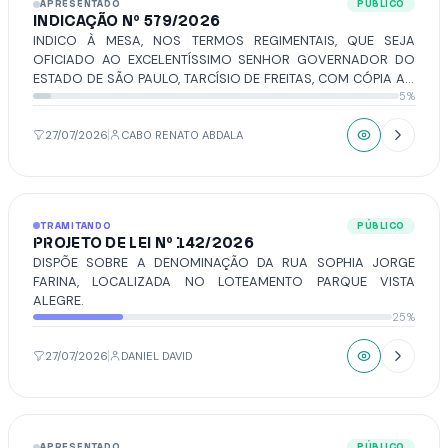
APRESENTADO
PÚBLICO
INDICAÇÃO Nº 579/2026
INDICO À MESA, NOS TERMOS REGIMENTAIS, QUE SEJA
OFICIADO AO EXCELENTÍSSIMO SENHOR GOVERNADOR DO
ESTADO DE SÃO PAULO, TARCÍSIO DE FREITAS, COM CÓPIA AO
5%
SECRETÁRIO DE ESTADO DA SAÚDE, DR. ELEUSES PAIVA, QUE
DETERMINE À ÁREA TÉCNICA COMPETENTE A ADOÇÃO DAS
PROVIDÊNCIAS NECESSÁRIAS PARA A DISPONIBILIZAÇÃO DO
27/07/2026
CABO RENATO ABDALA
MEDICAMENTO NINTEDANIBE 100MG E 150MG (OFEV®) NA
REDE PÚBLICA ESTADUAL - SUS/SP, VIA COMPONENTE
ESPECIALIZADO DA ASSISTÊNCIA FARMACÊUTICA, PARA
TODOS OS PACIENTES COM PRESCRIÇÃO MÉDICA, NOS
TRAMITANDO
PÚBLICO
MOLDES JÁ ADOTADOS POR OUTROS ESTADOS DA
PROJETO DE LEI Nº 142/2026
FEDERAÇÃO.
DISPÕE SOBRE A DENOMINAÇÃO DA RUA SOPHIA JORGE
FARINA, LOCALIZADA NO LOTEAMENTO PARQUE VISTA
ALEGRE.
25%
27/07/2026
DANIEL DAVID
APRESENTADO
PÚBLICO