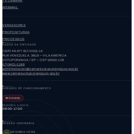
TV CÂMARA
WEBMAIL
VEREADORES
PROPOSITURAS
PROCESSOS
DADOS DA ENTIDADE
CNPJ 49.677.917/0001-14
RUA VENEZUELA, 3819 — VILA AMÉRICA
VOTUPORANGA / SP — CEP 15502-105
(17)3421-1188
administracao@camaravotuporanga.sp.gov.br
www.camaravotuporanga.sp.gov.br
HORÁRIO DE FUNCIONAMENTO
FECHADO
SEGUNDA A SEXTA
08:00-17:00
SESSÃO ORDINÁRIA
SEGUNDA-FEIRA