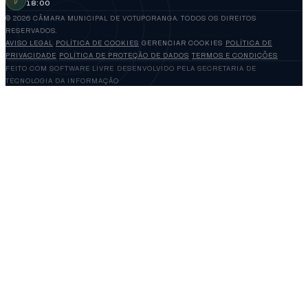
18:00
© 2026 CÂMARA MUNICIPAL DE VOTUPORANGA. TODOS OS DIREITOS
RESERVADOS.
AVISO LEGAL
POLÍTICA DE COOKIES
GERENCIAR COOKIES
POLÍTICA DE
PRIVACIDADE
POLÍTICA DE PROTEÇÃO DE DADOS
TERMOS E CONDIÇÕES
FEITO COM SOFTWARE LIVRE
DESENVOLVIDO PELA SECRETARIA DE
TECNOLOGIA DA INFORMAÇÃO