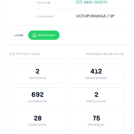
(17) 9810-50570
TELEFONE
VOTUPORANGA / SP
LOCALIDADE
LIGAR
WHATSAPP
ESTATÍSTICAS
PRESENÇA 93.3% (70/75)
2
412
PROCESSOS
PROPOSITURAS
692
2
DOCUMENTOS
PROTOCOLOS
28
75
LEGISLAÇÃO
PRESENÇAS