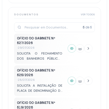
(CEM) JAZIGOS NO DISTRITO
DE SIMONSEN, REITERANDO
OS TERMOS DA INDICAÇÃO Nº
DOCUMENTOS
VER TODOS
427/2025.
5
de
5
OFÍCIO DO GABINETE Nº
527/2026
·
29/07/2026
SOLICITA O FECHAMENTO
DOS BANHEIROS PÚBLICOS
DAS PRAÇAS SÃO BENTO E
SANTA LUZIA, COM A
OFÍCIO DO GABINETE Nº
INSTALAÇÃO DE BANHEIROS
525/2026
QUÍMICOS.
·
28/07/2026
SOLICITA A INSTALAÇÃO DE
PLACA DE DENOMINAÇÃO DA
PRAÇA ÂNDREA NADIA
GOUVEIA MORELATO.
OFÍCIO DO GABINETE Nº
519/2026