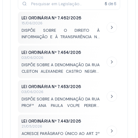
5
de
5
LEI ORDINÁRIA Nº 7.462/2026
·
15/06/2026
DISPÕE SOBRE O DIREITO À
INFORMAÇÃO E À TRANSPARÊNCIA NA
REALIZAÇÃO DE OBRAS E INTERVENÇÕES
RELACIONADAS AOS SERVIÇOS
LEI ORDINÁRIA Nº 7.454/2026
·
PÚBLICOS MUNICIPAIS DE SANEAMENTO E
03/06/2026
DÁ OUTRAS PROVIDÊNCIAS.
DISPÕE SOBRE A DENOMINAÇÃO DA RUA
CLEITON ALEXANDRE CASTRO NEGRINI
(CLEITON ROBÔ) LOCALIZADA NO
JARDIM VIVENDAS II.
LEI ORDINÁRIA Nº 7.453/2026
·
03/06/2026
DISPÕE SOBRE A DENOMINAÇÃO DA RUA
PROFª ANA PAULA VOLPE PEREIRA,
LOCALIZADA NO JARDIM VIVENDAS II.
LEI ORDINÁRIA Nº 7.443/2026
·
21/05/2026
ACRESCE PARÁGRAFO ÚNICO AO ART. 2º