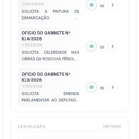
·
23/07/2026
SOLICITA A PINTURA DE
DEMARCAÇÃO DE
ESTACIONAMENTO DE
MOTOCICLETAS NA RUA
OFÍCIO DO GABINETE Nº
OIAPOC, Nº 3672.
514/2026
·
17/07/2026
SOLICITA CELERIDADE NAS
OBRAS DA RODOVIA PÉRICLES
BELINI (SP-461) E DAS ALÇAS
DE ACESSO DE
OFÍCIO DO GABINETE Nº
VOTUPORANGA - SP.
513/2026
·
17/07/2026
SOLICITA EMENDA
PARLAMENTAR AO DEPUTADO
FÁBIO FARIAS DE SÁ NO
VALOR DE CEM MIL REAIS
PARA A AFUPACE - RECANTO
TIA MARLENE.
LEGISLAÇÃO
VER TODOS