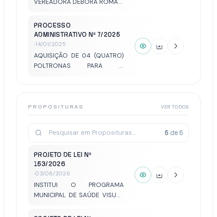
VEREADORA DÉBORA ROMANI
POR INFRAÇÃO AO CÓDIGO
DE ÉTICA E DECORO
PROCESSO
PARLAMENTAR
ADMINISTRATIVO Nº 7/2025
·
14/01/2025
AQUISIÇÃO DE 04 (QUATRO)
POLTRONAS PARA O
GABINETE DE VEREADOR
(MARCÃO BRAZ)
PROPOSITURAS
VER TODOS
5
de
5
PROJETO DE LEI Nº
153/2026
·
03/08/2026
INSTITUI O PROGRAMA
MUNICIPAL DE SAÚDE VISUAL
ESTUDANTIL E GARANTE A
OFERTA GRATUITA DE