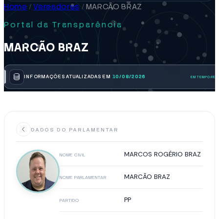
Home
/
Vereadores
/
MARCÃO BRAZ
Portal da Transparência
MARCÃO BRAZ
INFORMAÇÕES ATUALIZADAS EM
10/08/2026
DADOS DO PARLAMENTAR
MARCOS ROGÉRIO BRAZ
NOME CIVIL
MARCÃO BRAZ
NOME PARLAMENTAR
PP
PARTIDO