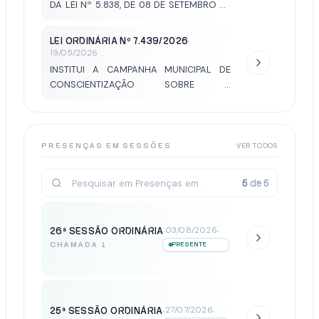
DA LEI Nº 5.838, DE 08 DE SETEMBRO DE
2016 PARA GARANTIR A PUBLICIDADE DO
DIREITO DE DESEMBARQUE FORA DOS
LEI ORDINÁRIA Nº 7.439/2026
·
PONTOS REGULARES NO TRANSPORTE
19/05/2026
COLETIVO URBANO.
INSTITUI A CAMPANHA MUNICIPAL DE
CONSCIENTIZAÇÃO SOBRE A
INSUFICIÊNCIA VENOSA CRÔNICA,
VARIZES E HEMORROIDAS E DÁ OUTRAS
PROVIDÊNCIAS.
PRESENÇAS EM SESSÕES
VER TODOS
5
de
5
26ª SESSÃO ORDINÁRIA
·
·
03/08/2026
CHAMADA 1
PRESENTE
25ª SESSÃO ORDINÁRIA
·
·
27/07/2026