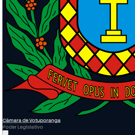
Câmara de Votuporanga
Poder Legislativo
Abrir menu