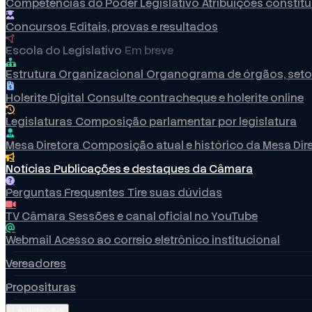
Competências do Poder Legislativo
Atribuições constit
Concursos
Editais, provas e resultados
Escola do Legislativo
Em breve
Estrutura Organizacional
Organograma de órgãos, seto
Holerite Digital
Consulte contracheque e holerite online
Legislaturas
Composição parlamentar por legislatura
Mesa Diretora
Composição atual e histórico da Mesa Dir
Notícias
Publicações e destaques da Câmara
Perguntas Frequentes
Tire suas dúvidas
TV Câmara
Sessões e canal oficial no YouTube
Webmail
Acesso ao correio eletrônico institucional
Vereadores
Proposituras
Legislação