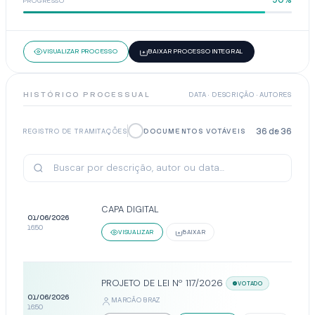
PROGRESSO
VISUALIZAR PROCESSO
BAIXAR PROCESSO INTEGRAL
HISTÓRICO PROCESSUAL
DATA · DESCRIÇÃO · AUTORES
36
de
36
REGISTRO DE TRAMITAÇÕES
DOCUMENTOS VOTÁVEIS
CAPA DIGITAL
01/06/2026
16:50
VISUALIZAR
BAIXAR
PROJETO DE LEI Nº 117/2026
VOTADO
01/06/2026
MARCÃO BRAZ
16:50