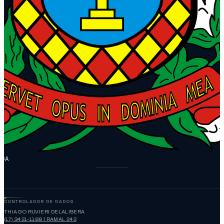
NGA
CONTROLADOR DE DADOS
THIAGO RUVIERI DELALIBERA
(17) 3421-1188 | RAMAL 242