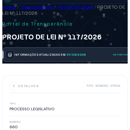
Home
/
Transparência
/
PROPOSITURAS
/
PROJETO DE
LEI Nº 117/2026
Portal da Transparência
PROJETO DE LEI Nº 117/2026
INFORMAÇÕES ATUALIZADAS EM
07/08/2026
DETALHES
TIPO · NÚMERO · STATUS
TIPO
PROCESSO LEGISLATIVO
NÚMERO
660