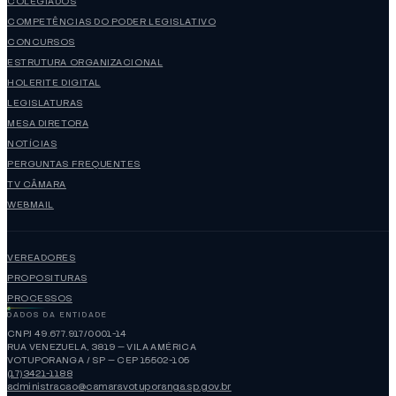
COLEGIADOS
COMPETÊNCIAS DO PODER LEGISLATIVO
CONCURSOS
ESTRUTURA ORGANIZACIONAL
HOLERITE DIGITAL
LEGISLATURAS
MESA DIRETORA
NOTÍCIAS
PERGUNTAS FREQUENTES
TV CÂMARA
WEBMAIL
VEREADORES
PROPOSITURAS
PROCESSOS
DADOS DA ENTIDADE
CNPJ 49.677.917/0001-14
RUA VENEZUELA, 3819 — VILA AMÉRICA
VOTUPORANGA / SP — CEP 15502-105
(17)3421-1188
administracao@camaravotuporanga.sp.gov.br