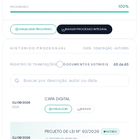
100%
PROGRESSO
VISUALIZAR PROCESSO
BAIXAR PROCESSO INTEGRAL
HISTÓRICO PROCESSUAL
DATA · DESCRIÇÃO · AUTORES
46
de
46
REGISTRO DE TRAMITAÇÕES
DOCUMENTOS VOTÁVEIS
CAPA DIGITAL
01/05/2026
12:14
VISUALIZAR
BAIXAR
PROJETO DE LEI Nº 92/2026
VOTADO
01/05/2026
EMERSON PEREIRA