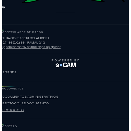
NGA
CONTROLADOR DE DADOS
THIAGO RUVIERI DELALIBERA
(17) 3421-1188 | RAMAL 242
lgpd@camaravotuporanga.sp.gov.br
POWERED BY
e
CAM
AGENDA
DOCUMENTOS
DOCUMENTOS ADMINISTRATIVOS
PROTOCOLAR DOCUMENTO
PROTOCOLO
CONTATO