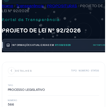
Home
/
Transparência
/
PROPOSITURAS
/
PROJETO DE
LEI Nº 92/2026
Portal da Transparência
PROJETO DE LEI Nº 92/2026
INFORMAÇÕES ATUALIZADAS EM
07/08/2026
DETALHES
TIPO · NÚMERO · STATUS
TIPO
PROCESSO LEGISLATIVO
NÚMERO
566