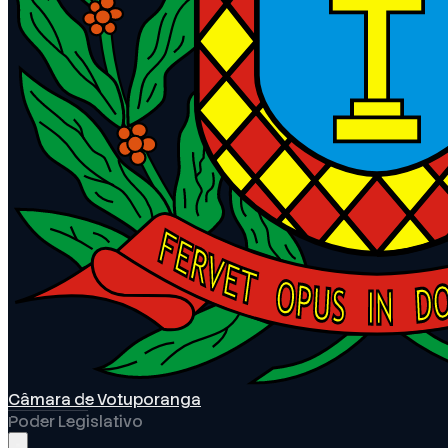
Câmara de Votuporanga
Poder Legislativo
Abrir menu