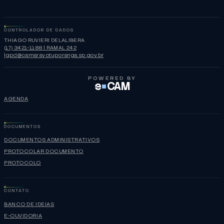
CONTROLADOR DE DADOS
THIAGO RUVIERI DELALIBERA
(17) 3421-1188 | RAMAL 242
lgpd@camaravotuporanga.sp.gov.br
POWERED BY
e
CAM
AGENDA
DOCUMENTOS
DOCUMENTOS ADMINISTRATIVOS
PROTOCOLAR DOCUMENTO
PROTOCOLO
CONTATO
BANCO DE IDEIAS
E-OUVIDORIA