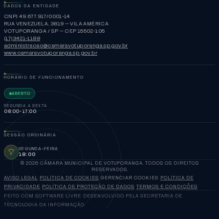
DADOS DA ENTIDADE
CNPJ 49.677.917/0001-14
RUA VENEZUELA, 3819 — VILA AMÉRICA
VOTUPORANGA / SP — CEP 15502-105
(17)3421-1188
administracao@camaravotuporanga.sp.gov.br
www.camaravotuporanga.sp.gov.br
HORÁRIO DE FUNCIONAMENTO
ABERTO
SEGUNDA A SEXTA
08:00-17:00
SESSÃO ORDINÁRIA
SEGUNDA-FEIRA
18:00
© 2026 CÂMARA MUNICIPAL DE VOTUPORANGA. TODOS OS DIREITOS
RESERVADOS.
AVISO LEGAL
POLÍTICA DE COOKIES
GERENCIAR COOKIES
POLÍTICA DE
PRIVACIDADE
POLÍTICA DE PROTEÇÃO DE DADOS
TERMOS E CONDIÇÕES
FEITO COM SOFTWARE LIVRE
DESENVOLVIDO PELA SECRETARIA DE
TECNOLOGIA DA INFORMAÇÃO