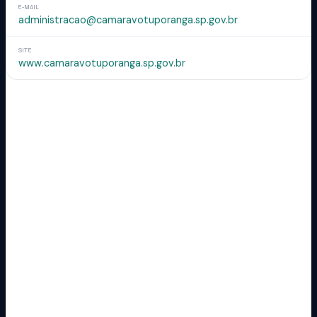
E-MAIL
administracao@camaravotuporanga.sp.gov.br
SITE
www.camaravotuporanga.sp.gov.br