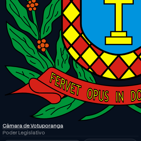
Câmara de Votuporanga
Poder Legislativo