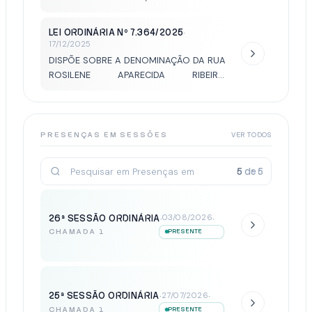
LOTEAMENTO PARQUE ESPLANADA.
LEI ORDINÁRIA Nº 7.364/2025
·
17/12/2025
DISPÕE SOBRE A DENOMINAÇÃO DA RUA
ROSILENE APARECIDA RIBEIRO
RODRIGUES, LOCALIZADA NO
LOTEAMENTO CONJUNTO HABITACIONAL
THUI SEBA.
PRESENÇAS EM SESSÕES
VER TODOS
5
de
5
26ª SESSÃO ORDINÁRIA
·
·
03/08/2026
CHAMADA 1
PRESENTE
25ª SESSÃO ORDINÁRIA
·
·
27/07/2026
CHAMADA 1
PRESENTE