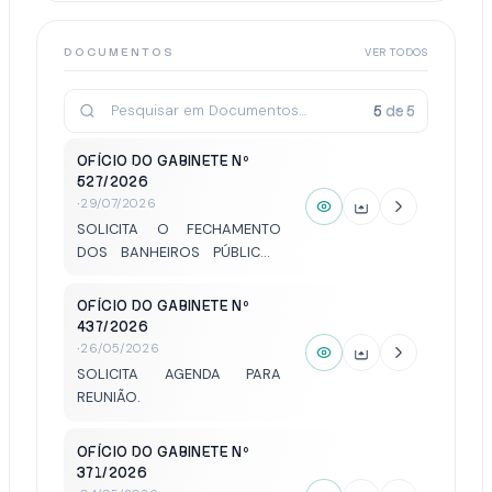
PROVIDÊNCIAS QUE SERÃO
ADOTADAS COM RELAÇÃO ÀS
REIVINDICAÇÕES DOS
DOCUMENTOS
VER TODOS
SERVIDORES PÚBLICOS
OCUPANTES DO CARGO DE
5
de
5
TÉCNICO EM EDUCAÇÃO X.
OFÍCIO DO GABINETE Nº
527/2026
·
29/07/2026
SOLICITA O FECHAMENTO
DOS BANHEIROS PÚBLICOS
DAS PRAÇAS SÃO BENTO E
SANTA LUZIA, COM A
OFÍCIO DO GABINETE Nº
INSTALAÇÃO DE BANHEIROS
437/2026
QUÍMICOS.
·
26/05/2026
SOLICITA AGENDA PARA
REUNIÃO.
OFÍCIO DO GABINETE Nº
371/2026