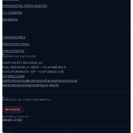
PERGUNTAS FREQUENTES
TV CÂMARA
WEBMAIL
VEREADORES
PROPOSITURAS
PROCESSOS
DADOS DA ENTIDADE
CNPJ 49.677.917/0001-14
RUA VENEZUELA, 3819 — VILA AMÉRICA
VOTUPORANGA / SP — CEP 15502-105
(17)3421-1188
administracao@camaravotuporanga.sp.gov.br
www.camaravotuporanga.sp.gov.br
HORÁRIO DE FUNCIONAMENTO
FECHADO
SEGUNDA A SEXTA
08:00-17:00