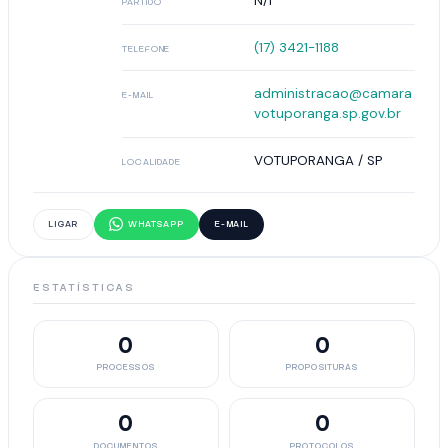
N/I
PARTIDO
(17) 3421-1188
TELEFONE
administracao@camara
E-MAIL
votuporanga.sp.gov.br
VOTUPORANGA / SP
LOCALIDADE
LIGAR
WHATSAPP
E-MAIL
ESTATÍSTICAS
0
0
PROCESSOS
PROPOSITURAS
0
0
DOCUMENTOS
PROTOCOLOS