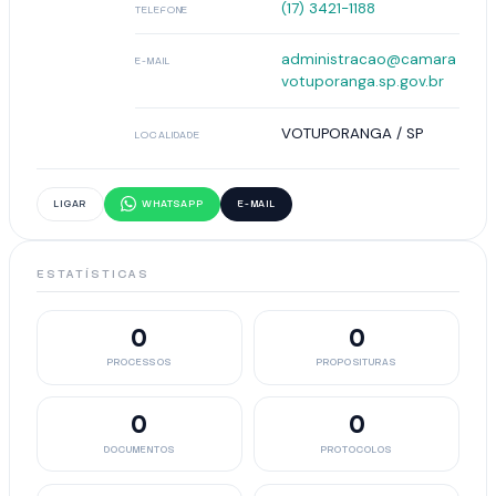
(17) 3421-1188
TELEFONE
administracao@camara
E-MAIL
votuporanga.sp.gov.br
VOTUPORANGA / SP
LOCALIDADE
LIGAR
WHATSAPP
E-MAIL
ESTATÍSTICAS
0
0
PROCESSOS
PROPOSITURAS
0
0
DOCUMENTOS
PROTOCOLOS