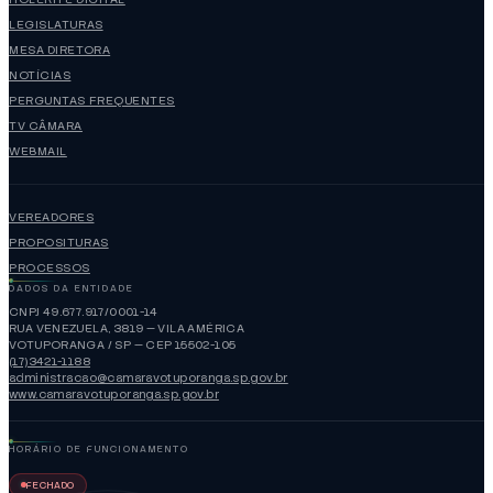
LEGISLATURAS
MESA DIRETORA
NOTÍCIAS
PERGUNTAS FREQUENTES
TV CÂMARA
WEBMAIL
VEREADORES
PROPOSITURAS
PROCESSOS
DADOS DA ENTIDADE
CNPJ 49.677.917/0001-14
RUA VENEZUELA, 3819 — VILA AMÉRICA
VOTUPORANGA / SP — CEP 15502-105
(17)3421-1188
administracao@camaravotuporanga.sp.gov.br
www.camaravotuporanga.sp.gov.br
HORÁRIO DE FUNCIONAMENTO
FECHADO