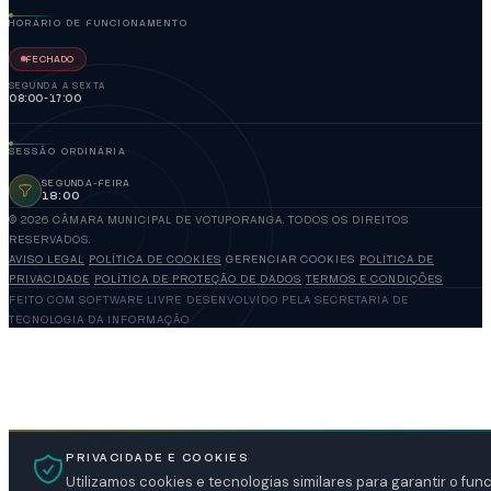
HORÁRIO DE FUNCIONAMENTO
FECHADO
SEGUNDA A SEXTA
08:00-17:00
SESSÃO ORDINÁRIA
SEGUNDA-FEIRA
18:00
© 2026 CÂMARA MUNICIPAL DE VOTUPORANGA. TODOS OS DIREITOS
RESERVADOS.
AVISO LEGAL
POLÍTICA DE COOKIES
GERENCIAR COOKIES
POLÍTICA DE
PRIVACIDADE
POLÍTICA DE PROTEÇÃO DE DADOS
TERMOS E CONDIÇÕES
FEITO COM SOFTWARE LIVRE
DESENVOLVIDO PELA SECRETARIA DE
TECNOLOGIA DA INFORMAÇÃO
PRIVACIDADE E COOKIES
Utilizamos cookies e tecnologias similares para garantir o fu