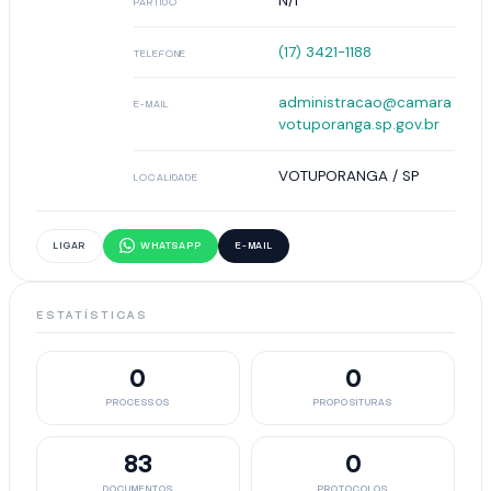
N/I
PARTIDO
(17) 3421-1188
TELEFONE
administracao@camara
E-MAIL
votuporanga.sp.gov.br
VOTUPORANGA / SP
LOCALIDADE
LIGAR
WHATSAPP
E-MAIL
ESTATÍSTICAS
0
0
PROCESSOS
PROPOSITURAS
83
0
DOCUMENTOS
PROTOCOLOS