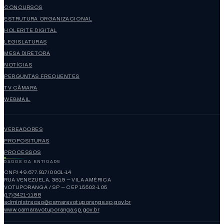
CONCURSOS
ESTRUTURA ORGANIZACIONAL
HOLERITE DIGITAL
LEGISLATURAS
MESA DIRETORA
NOTÍCIAS
PERGUNTAS FREQUENTES
TV CÂMARA
WEBMAIL
VEREADORES
PROPOSITURAS
PROCESSOS
DADOS DA ENTIDADE
CNPJ 49.677.917/0001-14
RUA VENEZUELA, 3819 — VILA AMÉRICA
VOTUPORANGA / SP — CEP 15502-105
(17)3421-1188
administracao@camaravotuporanga.sp.gov.br
www.camaravotuporanga.sp.gov.br