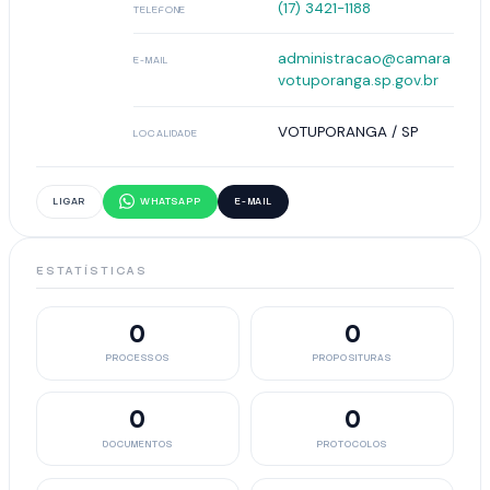
(17) 3421-1188
TELEFONE
administracao@camara
E-MAIL
votuporanga.sp.gov.br
VOTUPORANGA / SP
LOCALIDADE
LIGAR
WHATSAPP
E-MAIL
ESTATÍSTICAS
0
0
PROCESSOS
PROPOSITURAS
0
0
DOCUMENTOS
PROTOCOLOS