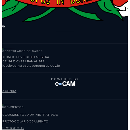
NGA
CONTROLADOR DE DADOS
THIAGO RUVIERI DELALIBERA
(17) 3421-1188 | RAMAL 242
lgpd@camaravotuporanga.sp.gov.br
POWERED BY
e
CAM
AGENDA
DOCUMENTOS
DOCUMENTOS ADMINISTRATIVOS
PROTOCOLAR DOCUMENTO
PROTOCOLO