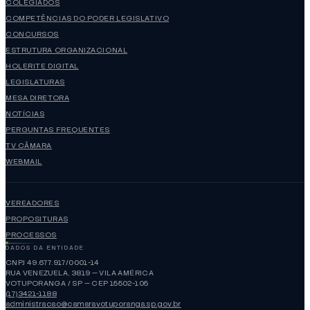
COLEGIADOS
COMPETÊNCIAS DO PODER LEGISLATIVO
CONCURSOS
ESTRUTURA ORGANIZACIONAL
HOLERITE DIGITAL
LEGISLATURAS
MESA DIRETORA
NOTÍCIAS
PERGUNTAS FREQUENTES
TV CÂMARA
WEBMAIL
VEREADORES
PROPOSITURAS
PROCESSOS
DADOS DA ENTIDADE
CNPJ 49.677.917/0001-14
RUA VENEZUELA, 3819 — VILA AMÉRICA
VOTUPORANGA / SP — CEP 15502-105
(17)3421-1188
administracao@camaravotuporanga.sp.gov.br