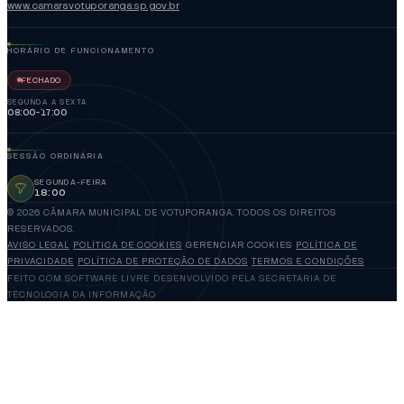
www.camaravotuporanga.sp.gov.br
HORÁRIO DE FUNCIONAMENTO
FECHADO
SEGUNDA A SEXTA
08:00-17:00
SESSÃO ORDINÁRIA
SEGUNDA-FEIRA
18:00
© 2026 CÂMARA MUNICIPAL DE VOTUPORANGA. TODOS OS DIREITOS
RESERVADOS.
AVISO LEGAL
POLÍTICA DE COOKIES
GERENCIAR COOKIES
POLÍTICA DE
PRIVACIDADE
POLÍTICA DE PROTEÇÃO DE DADOS
TERMOS E CONDIÇÕES
FEITO COM SOFTWARE LIVRE
DESENVOLVIDO PELA SECRETARIA DE
TECNOLOGIA DA INFORMAÇÃO