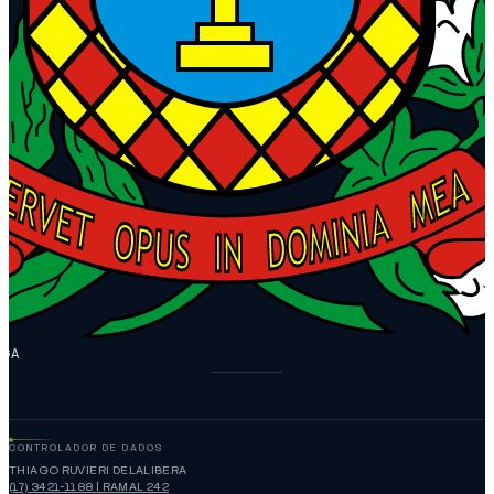
NGA
CONTROLADOR DE DADOS
THIAGO RUVIERI DELALIBERA
(17) 3421-1188 | RAMAL 242