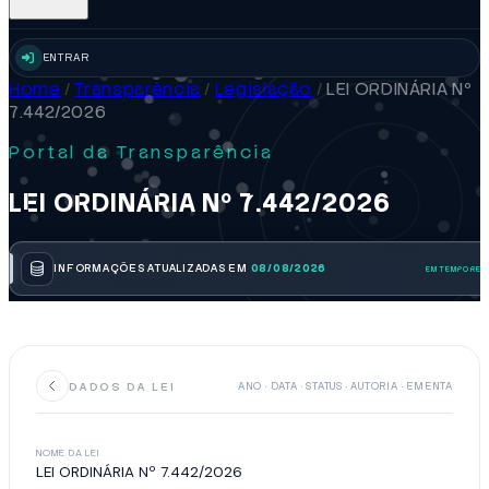
ENTRAR
Home
/
Transparência
/
Legislação
/
LEI ORDINÁRIA Nº
7.442/2026
Portal da Transparência
LEI ORDINÁRIA Nº 7.442/2026
INFORMAÇÕES ATUALIZADAS EM
08/08/2026
DADOS DA LEI
ANO · DATA · STATUS · AUTORIA · EMENTA
NOME DA LEI
LEI ORDINÁRIA Nº 7.442/2026