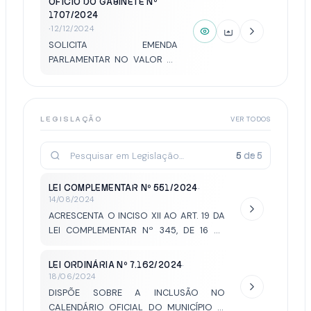
OFÍCIO DO GABINETE Nº
1707/2024
·
12/12/2024
SOLICITA EMENDA
PARLAMENTAR NO VALOR DE
R$250 DUZENTOS E
CINQUENTA MIL REAIS PARA
INVESTIMENTOS NA REDE
MUNICIPAL DE SAÚDE.
LEGISLAÇÃO
VER TODOS
5
de
5
LEI COMPLEMENTAR Nº 551/2024
·
14/08/2024
ACRESCENTA O INCISO XII AO ART. 19 DA
LEI COMPLEMENTAR Nº 345, DE 16 DE
MAIO DE 2017
LEI ORDINÁRIA Nº 7.162/2024
·
18/06/2024
DISPÕE SOBRE A INCLUSÃO NO
CALENDÁRIO OFICIAL DO MUNICÍPIO O