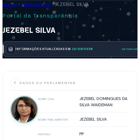
Home
/
Vereadores
/
JEZEBEL SILVA
Portal da Transparência
JEZEBEL SILVA
INFORMAÇÕES ATUALIZADAS EM
10/08/2026
DADOS DO PARLAMENTAR
JEZEBEL DOMINGUES DA
NOME CIVIL
SILVA WAIDEMAN
JEZEBEL SILVA
NOME PARLAMENTAR
PP
PARTIDO