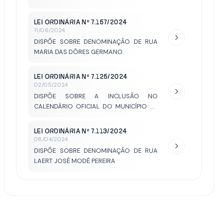
FESTIVAL DE PIPAS, PAPAGAIOS E
SIMILARES DE VOTUPORANGA A SER
LEI ORDINÁRIA Nº 7.157/2024
·
COMEMORADO ANUALMENTE NO MÊS
11/06/2024
DE AGOSTO.
DISPÕE SOBRE DENOMINAÇÃO DE RUA
MARIA DAS DÔRES GERMANO.
LEI ORDINÁRIA Nº 7.125/2024
·
02/05/2024
DISPÕE SOBRE A INCLUSÃO NO
CALENDÁRIO OFICIAL DO MUNICÍPIO DE
VOTUPORANGA, O DIA DOS MESTRES DE
ARTES MARCIAIS E DÁ OUTRAS
LEI ORDINÁRIA Nº 7.113/2024
·
PROVIDÊNCIAS.
08/04/2024
DISPÕE SOBRE DENOMINAÇÃO DE RUA
LAERT JOSÉ MODÉ PEREIRA