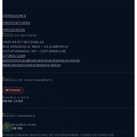
VEREADORES
PROPOSITURAS
PROCESSOS
DADOS DA ENTIDADE
CNPJ 49.677.917/0001-14
RUA VENEZUELA, 3819 — VILA AMÉRICA
VOTUPORANGA / SP — CEP 15502-105
(17)3421-1188
administracao@camaravotuporanga.sp.gov.br
www.camaravotuporanga.sp.gov.br
HORÁRIO DE FUNCIONAMENTO
FECHADO
SEGUNDA A SEXTA
08:00-17:00
SESSÃO ORDINÁRIA
SEGUNDA-FEIRA
18:00
© 2026 CÂMARA MUNICIPAL DE VOTUPORANGA. TODOS OS DIREITOS