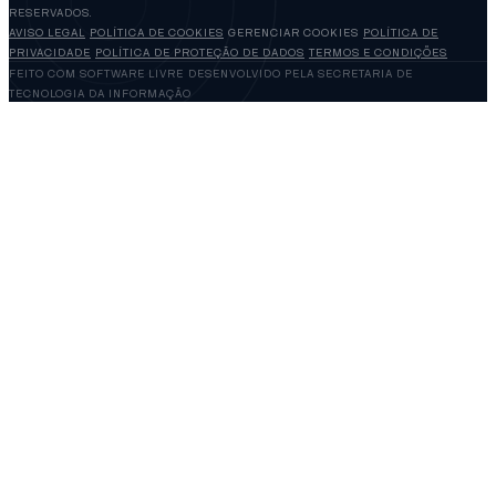
RESERVADOS.
AVISO LEGAL
POLÍTICA DE COOKIES
GERENCIAR COOKIES
POLÍTICA DE
PRIVACIDADE
POLÍTICA DE PROTEÇÃO DE DADOS
TERMOS E CONDIÇÕES
FEITO COM SOFTWARE LIVRE
DESENVOLVIDO PELA SECRETARIA DE
TECNOLOGIA DA INFORMAÇÃO