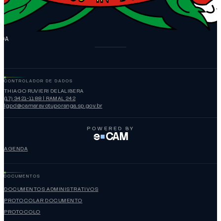
NGA
CONTROLADOR DE DADOS
THIAGO RUVIERI DELALIBERA
(17) 3421-1188 | RAMAL 242
lgpd@camaravotuporanga.sp.gov.br
POWERED BY
e
CAM
AGENDA
DOCUMENTOS
DOCUMENTOS ADMINISTRATIVOS
PROTOCOLAR DOCUMENTO
PROTOCOLO