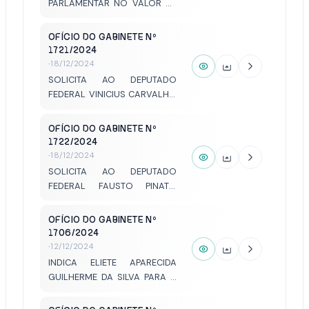
PARLAMENTAR NO VALOR DE
R$250 DUZENTOS E
CINQUENTA MIL REAIS PARA
OFÍCIO DO GABINETE Nº
INVESTIMENTOS NA REDE
1721/2024
MUNICIPAL DE SAÚDE.
·
18/12/2024
SOLICITA AO DEPUTADO
FEDERAL VINICIUS CARVALHO
EMENDA PARLAMENTAR DE
R$500 MIL REAIS PARA OBRAS
OFÍCIO DO GABINETE Nº
NA AVENIDA EMÍLIO ARROYO
1722/2024
HERNANDES.
·
18/12/2024
SOLICITA AO DEPUTADO
FEDERAL FAUSTO PINATO
EMENDA DE TRANSFERÊNCIA
ESPECIAL NO VALOR DE
OFÍCIO DO GABINETE Nº
R$300 MIL PARA NOSSO
1706/2024
MUNICÍPIO.
·
12/12/2024
INDICA ELIETE APARECIDA
GUILHERME DA SILVA PARA A
CONCESSÃO DO PRÊMIO
MULHER DESTAQUE.