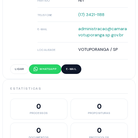
N/I
PARTIDO
(17) 3421-1188
TELEFONE
administracao@camara
E-MAIL
votuporanga.sp.gov.br
VOTUPORANGA / SP
LOCALIDADE
LIGAR
WHATSAPP
E-MAIL
ESTATÍSTICAS
0
0
PROCESSOS
PROPOSITURAS
0
0
DOCUMENTOS
PROTOCOLOS