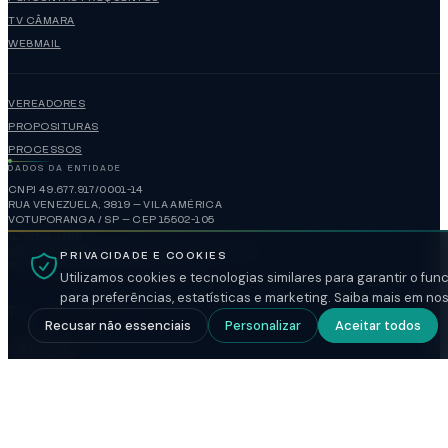
TV CÂMARA
WEBMAIL
VEREADORES
PROPOSITURAS
PROCESSOS
DADOS DA ENTIDADE
CNPJ 49.677.917/0001-14
RUA VENEZUELA, 3819 — VILA AMÉRICA
VOTUPORANGA / SP — CEP 15502-105
(17)3421-1188
administracao@camaravotuporanga.sp.gov.br
PRIVACIDADE E COOKIES
www.camaravotuporanga.sp.gov.br
Utilizamos cookies e tecnologias similares para garantir o fu
para preferências, estatísticas e marketing. Saiba mais em no
HORÁRIO DE FUNCIONAMENTO
Recusar não essenciais
Personalizar
Aceitar todos
FECHADO
SEGUNDA A SEXTA
08:00-17:00
SESSÃO ORDINÁRIA