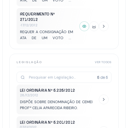
ATA, DE UM VOTO DE
QUE LIDAM COM OS
CONGRATULAÇÃO AO POETA
ASSUNTOS PARLAMENTARES.
VALDECIR LACERDA , PELA SUA
REQUERIMENTO Nº
BELA CONTRIBUIÇÃO PARA O
271/2012
MUNICÍPIO AO FAZER
·
17/12/2012
DIVERSAS HOMENAGENS A
REQUER A CONSIGNAÇÃO EM
CIDADE DE VOTUPORANGA.
ATA DE UM VOTO DE
CONGRATULAÇÃO A TODOS
OS SECRETÁRIOS MUNICIPAIS,
PELA IMENSA DEDICAÇÃO E
COMPETÊNCIA FRENTE AOS
LEGISLAÇÃO
VER TODOS
TRABALHOS DE SUAS
RESPECTIVAS PASTAS NA
5
de
5
GESTÃO 2009/2012.
LEI ORDINÁRIA Nº 5.225/2012
·
28/12/2012
DISPÕE SOBRE DENOMINAÇÃO DE CEMEI
PROFª CELIA APARECIDA RIBEIRO.
LEI ORDINÁRIA Nº 5.201/2012
·
07/11/2012