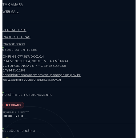
TV CÂMARA
WEBMAIL
VEREADORES
PROPOSITURAS
PROCESSOS
DADOS DA ENTIDADE
CNPJ 49.677.917/0001-14
RUA VENEZUELA, 3819 — VILA AMÉRICA
VOTUPORANGA / SP — CEP 15502-105
(17)3421-1188
administracao@camaravotuporanga.sp.gov.br
www.camaravotuporanga.sp.gov.br
HORÁRIO DE FUNCIONAMENTO
FECHADO
SEGUNDA A SEXTA
08:00-17:00
SESSÃO ORDINÁRIA