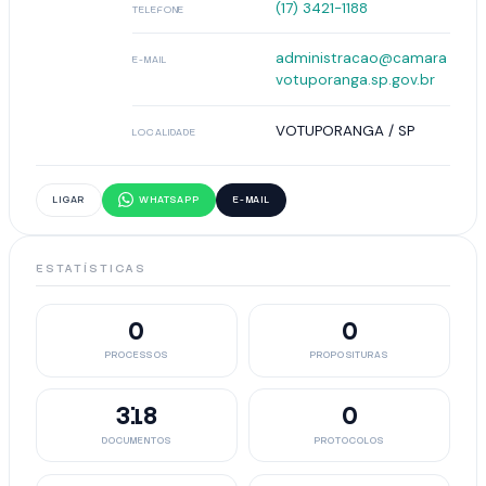
(17) 3421-1188
TELEFONE
administracao@camara
E-MAIL
votuporanga.sp.gov.br
VOTUPORANGA / SP
LOCALIDADE
LIGAR
WHATSAPP
E-MAIL
ESTATÍSTICAS
0
0
PROCESSOS
PROPOSITURAS
318
0
DOCUMENTOS
PROTOCOLOS