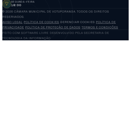
SEGUNDA-FEIRA
18:00
© 2026 CÂMARA MUNICIPAL DE VOTUPORANGA. TODOS OS DIREITOS
RESERVADOS.
AVISO LEGAL
POLÍTICA DE COOKIES
GERENCIAR COOKIES
POLÍTICA DE
PRIVACIDADE
POLÍTICA DE PROTEÇÃO DE DADOS
TERMOS E CONDIÇÕES
FEITO COM SOFTWARE LIVRE
DESENVOLVIDO PELA SECRETARIA DE
TECNOLOGIA DA INFORMAÇÃO