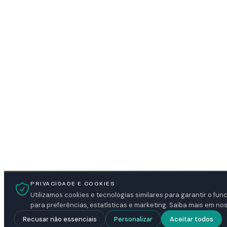
PRIVACIDADE E COOKIES
Utilizamos cookies e tecnologias similares para garantir o fu
Estritamente necessários
para preferências, estatísticas e marketing. Saiba mais em no
Indispensáveis ao funcionamento do portal: sessão, proteção CSRF 
Recusar não essenciais
Personalizar
Aceitar todos
autenticação em áreas restritas.