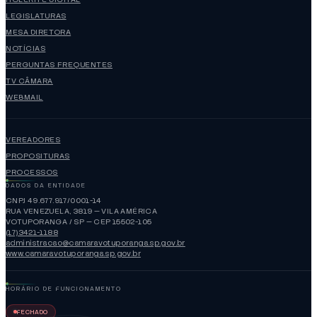
LEGISLATURAS
MESA DIRETORA
NOTÍCIAS
PERGUNTAS FREQUENTES
TV CÂMARA
WEBMAIL
VEREADORES
PROPOSITURAS
PROCESSOS
DADOS DA ENTIDADE
CNPJ 49.677.917/0001-14
RUA VENEZUELA, 3819 — VILA AMÉRICA
VOTUPORANGA / SP — CEP 15502-105
(17)3421-1188
administracao@camaravotuporanga.sp.gov.br
www.camaravotuporanga.sp.gov.br
HORÁRIO DE FUNCIONAMENTO
FECHADO