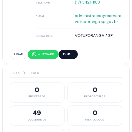
(17) 3421-1188
TELEFONE
administracao@camara
E-MAIL
votuporanga.sp.gov.br
VOTUPORANGA / SP
LOCALIDADE
LIGAR
WHATSAPP
E-MAIL
ESTATÍSTICAS
0
0
PROCESSOS
PROPOSITURAS
49
0
DOCUMENTOS
PROTOCOLOS