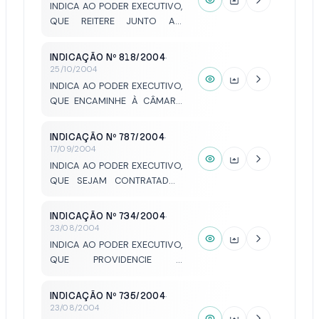
INDICA AO PODER EXECUTIVO,
QUE REITERE JUNTO AO
GOVERNO DO ESTADO A
VIABILIDADE DA
INDICAÇÃO Nº 818/2004
·
CONSTRUÇÃO DE UM
25/10/2004
VIADUTO SOBRE A RODOVIA
INDICA AO PODER EXECUTIVO,
EUCLIDES DA CUNHA, DANDO
QUE ENCAMINHE À CÂMARA
SEQUÊNCIA À AVENIDA DR.
MUNICIPAL, PROJETO DE LEI
WILSON DE SOUZA FOZ.
QUE CONCEDA RECURSOS
INDICAÇÃO Nº 787/2004
·
FINANCEIROS, PARA QUE A
17/09/2004
FISAV POSSA, EFETIVAMENTE E
INDICA AO PODER EXECUTIVO,
DE MANEIRA AGIL, CONSEGUIR
QUE SEJAM CONTRATADOS
IMPLEMENTAR SEUS PLANOS
FISIOTERAPEUTAS PARA
DE TRABALHO.
ATUAREM JUNTO À REDE
INDICAÇÃO Nº 734/2004
·
MUNICIPAL DE SAÚDE.
23/08/2004
INDICA AO PODER EXECUTIVO,
QUE PROVIDENCIE A
ILUMINAÇÃO PÚBLICA DA RUA
ARISTIDES GALO, ENTRE O
INDICAÇÃO Nº 735/2004
·
CLUBE DOS 40 E AS
23/08/2004