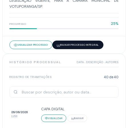
LEGISLAÇÃO VIGENTE, PARA A CÂMARA MUNICIPAL DE
VOTUPORANGA/SP.
25%
PROGRESSO
VISUALIZAR PROCESSO
BAIXAR PROCESSO INTEGRAL
HISTÓRICO PROCESSUAL
DATA · DESCRIÇÃO · AUTORES
40
de
40
REGISTRO DE TRAMITAÇÕES
CAPA DIGITAL
26/06/2026
11:53
VISUALIZAR
BAIXAR