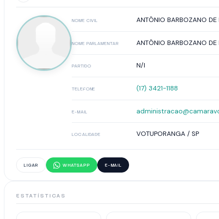
ANTÔNIO BARBOZANO DE 
NOME CIVIL
ANTÔNIO BARBOZANO DE 
NOME PARLAMENTAR
N/I
PARTIDO
(17) 3421-1188
TELEFONE
administracao@camaravo
E-MAIL
VOTUPORANGA / SP
LOCALIDADE
LIGAR
WHATSAPP
E-MAIL
ESTATÍSTICAS