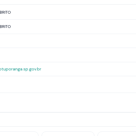
BRITO
BRITO
tuporanga.sp.gov.br