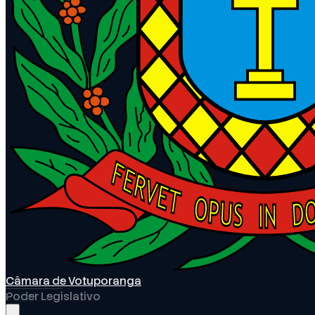
Câmara de Votuporanga
Poder Legislativo
Abrir menu