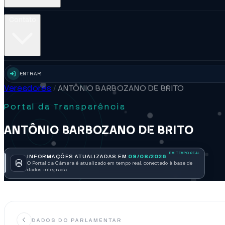
Contato
ENTRAR
Vereadores
/
ANTÔNIO BARBOZANO DE BRITO
Portal da Transparência
ANTÔNIO BARBOZANO DE BRITO
INFORMAÇÕES ATUALIZADAS EM
09/08/2026
O Portal da Câmara é atualizado em tempo real, conectado à base de
dados integrada.
DADOS DO PARLAMENTAR