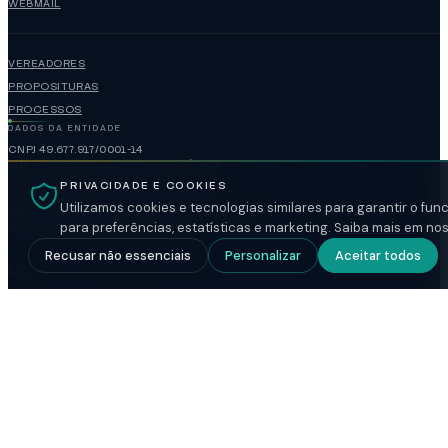
WEBMAIL
VEREADORES
PROPOSITURAS
PROCESSOS
DADOS DA ENTIDADE
CNPJ 49.677.917/0001-14
RUA VENEZUELA, 3819 — VILA AMÉRICA
VOTUPORANGA / SP — CEP 15502-105
PRIVACIDADE E COOKIES
(17)3421-1188
Utilizamos cookies e tecnologias similares para garantir o fu
administracao@camaravotuporanga.sp.gov.br
www.camaravotuporanga.sp.gov.br
para preferências, estatísticas e marketing. Saiba mais em no
Recusar não essenciais
Personalizar
Aceitar todos
HORÁRIO DE FUNCIONAMENTO
FECHADO
SEGUNDA A SEXTA
08:00-17:00
SESSÃO ORDINÁRIA
SEGUNDA-FEIRA
18:00