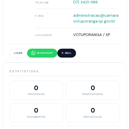
(17) 3421-1188
TELEFONE
administracao@camara
E-MAIL
votuporanga.sp.gov.br
VOTUPORANGA / SP
LOCALIDADE
LIGAR
WHATSAPP
E-MAIL
ESTATÍSTICAS
0
0
PROCESSOS
PROPOSITURAS
0
0
DOCUMENTOS
PROTOCOLOS