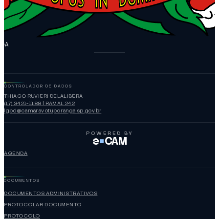
NGA
CONTROLADOR DE DADOS
THIAGO RUVIERI DELALIBERA
(17) 3421-1188 | RAMAL 242
lgpd@camaravotuporanga.sp.gov.br
POWERED BY
e
CAM
AGENDA
DOCUMENTOS
DOCUMENTOS ADMINISTRATIVOS
PROTOCOLAR DOCUMENTO
PROTOCOLO