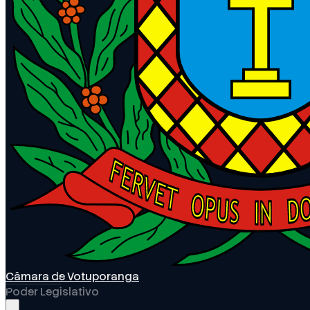
Câmara de Votuporanga
Poder Legislativo
Abrir menu