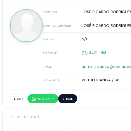
JOSÉ RICARDO RODRIGUE
NOME CIVIL
JOSÉ RICARDO RODRIGUE
NOME PARLAMENTAR
N/I
PARTIDO
(17) 3421-1188
TELEFONE
administracao@camaravo
E-MAIL
VOTUPORANGA / SP
LOCALIDADE
LIGAR
WHATSAPP
E-MAIL
ESTATÍSTICAS