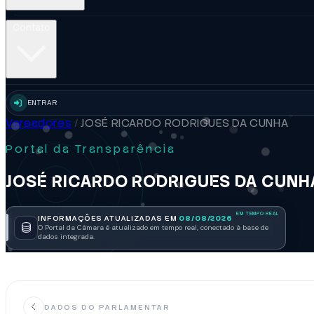
Contato
ENTRAR
Vereadores
/
JOSÉ RICARDO RODRIGUES DA CUNHA
Portal da Transparência
JOSÉ RICARDO RODRIGUES DA CUNH
INFORMAÇÕES ATUALIZADAS EM
08/08/2026
O Portal da Câmara é atualizado em tempo real, conectado à base de
dados integrada.
DADOS DO PARLAMENTAR