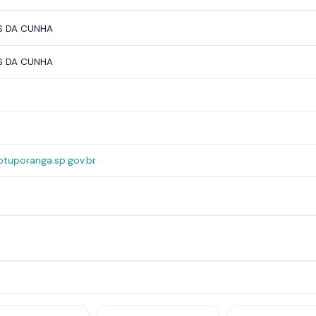
S DA CUNHA
S DA CUNHA
tuporanga.sp.gov.br