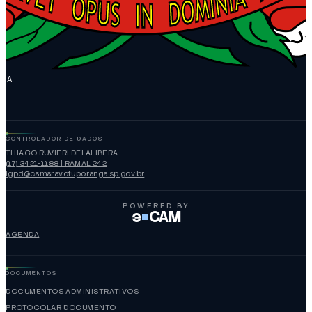
NGA
CONTROLADOR DE DADOS
THIAGO RUVIERI DELALIBERA
(17) 3421-1188 | RAMAL 242
lgpd@camaravotuporanga.sp.gov.br
POWERED BY
e
CAM
AGENDA
DOCUMENTOS
DOCUMENTOS ADMINISTRATIVOS
PROTOCOLAR DOCUMENTO