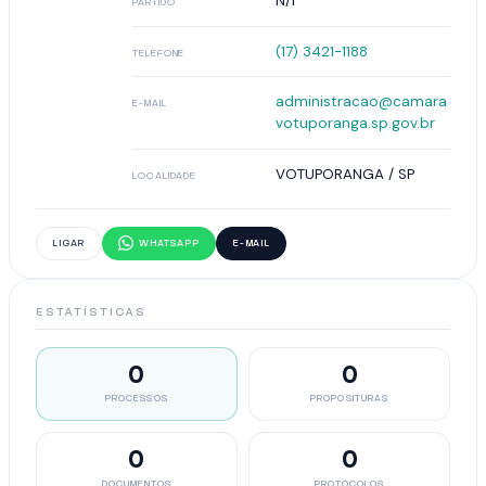
N/I
PARTIDO
(17) 3421-1188
TELEFONE
administracao@camara
E-MAIL
votuporanga.sp.gov.br
VOTUPORANGA / SP
LOCALIDADE
LIGAR
WHATSAPP
E-MAIL
ESTATÍSTICAS
0
0
PROCESSOS
PROPOSITURAS
0
0
DOCUMENTOS
PROTOCOLOS