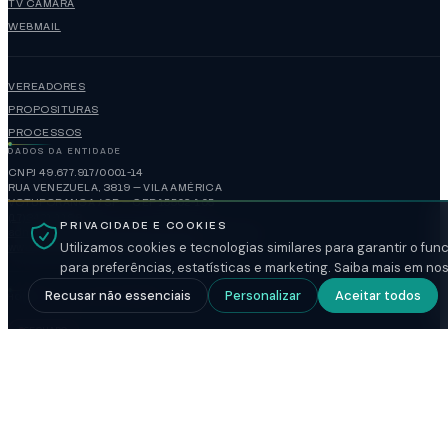
TV CÂMARA
WEBMAIL
VEREADORES
PROPOSITURAS
PROCESSOS
DADOS DA ENTIDADE
CNPJ 49.677.917/0001-14
RUA VENEZUELA, 3819 — VILA AMÉRICA
VOTUPORANGA / SP — CEP 15502-105
(17)3421-1188
PRIVACIDADE E COOKIES
administracao@camaravotuporanga.sp.gov.br
Utilizamos cookies e tecnologias similares para garantir o fu
www.camaravotuporanga.sp.gov.br
para preferências, estatísticas e marketing. Saiba mais em no
Recusar não essenciais
Personalizar
Aceitar todos
HORÁRIO DE FUNCIONAMENTO
FECHADO
SEGUNDA A SEXTA
08:00-17:00
SESSÃO ORDINÁRIA
SEGUNDA-FEIRA