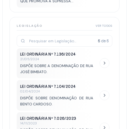
QUE PROMOVA A SUPRESSÃO
DE ÁRVORE SECA NA RUA
HAROLDO PIMENTA MENITTI,
Nº 2058.
LEGISLAÇÃO
VER TODOS
5
de
5
LEI ORDINÁRIA Nº 7.136/2024
·
21/05/2024
DISPÕE SOBRE A DENOMINAÇÃO DE RUA
JOSÉ BIMBATO.
LEI ORDINÁRIA Nº 7.104/2024
·
02/04/2024
DISPÕE SOBRE DENOMINAÇÃO DE RUA
BENTO CARDOSO.
LEI ORDINÁRIA Nº 7.026/2023
·
14/11/2023