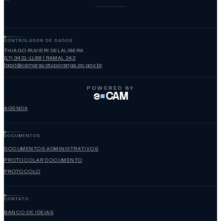
CONTROLADOR DE DADOS
THIAGO RUVIERI DELALIBERA
(17) 3421-1188 | RAMAL 242
lgpd@camaravotuporanga.sp.gov.br
POWERED BY
e
CAM
AGENDA
DOCUMENTOS
DOCUMENTOS ADMINISTRATIVOS
PROTOCOLAR DOCUMENTO
PROTOCOLO
CONTATO
BANCO DE IDEIAS