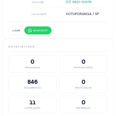
(17) 9821-10976
TELEFONE
VOTUPORANGA / SP
LOCALIDADE
LIGAR
WHATSAPP
ESTATÍSTICAS
0
0
PROCESSOS
PROPOSITURAS
846
0
DOCUMENTOS
PROTOCOLOS
11
0
LEGISLAÇÃO
PRESENÇAS