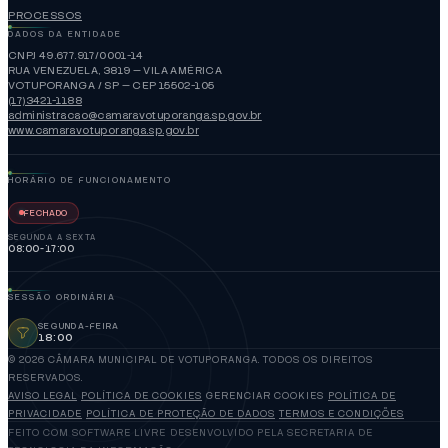
PROCESSOS
DADOS DA ENTIDADE
CNPJ 49.677.917/0001-14
RUA VENEZUELA, 3819 — VILA AMÉRICA
VOTUPORANGA / SP — CEP 15502-105
(17)3421-1188
administracao@camaravotuporanga.sp.gov.br
www.camaravotuporanga.sp.gov.br
HORÁRIO DE FUNCIONAMENTO
FECHADO
SEGUNDA A SEXTA
08:00-17:00
SESSÃO ORDINÁRIA
SEGUNDA-FEIRA
18:00
© 2026 CÂMARA MUNICIPAL DE VOTUPORANGA. TODOS OS DIREITOS
RESERVADOS.
AVISO LEGAL
POLÍTICA DE COOKIES
GERENCIAR COOKIES
POLÍTICA DE
PRIVACIDADE
POLÍTICA DE PROTEÇÃO DE DADOS
TERMOS E CONDIÇÕES
FEITO COM SOFTWARE LIVRE
DESENVOLVIDO PELA SECRETARIA DE