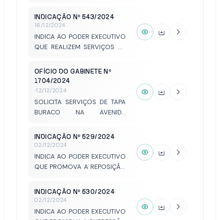
AVENIDA PREFEITO MÁRIO
POZZOBON, ENTRE AVENIDA
INDICAÇÃO Nº 543/2024
·
JERÔNIMO FIGUEIRA DA
16/12/2024
COSTA E AVENIDA EMÍLIO
INDICA AO PODER EXECUTIVO
ARROYO HERNANDES.
QUE REALIZEM SERVIÇOS DE
TAPA BURACO NA AVENIDA
JERÔNIMO FIGUEIRA DA
OFÍCIO DO GABINETE Nº
COSTA, CONFLUÊNCIA COM A
1704/2024
AVENIDA PREFEITO MÁRIO
·
12/12/2024
POZZOBON.
SOLICITA SERVIÇOS DE TAPA
BURACO NA AVENIDA
JERÔNIMO FIGUEIRA DA
COSTA, CONFLUÊNCIA COM A
INDICAÇÃO Nº 529/2024
·
AVENIDA PREFEITO MÁRIO
02/12/2024
POZZOBON.
INDICA AO PODER EXECUTIVO
QUE PROMOVA A REPOSIÇÃO
DAS LONGARINAS NO
TERMINAL RODOVIÁRIO
INDICAÇÃO Nº 530/2024
·
LEÔNIDAS PEREIRA DE
02/12/2024
ALMEIDA.
INDICA AO PODER EXECUTIVO