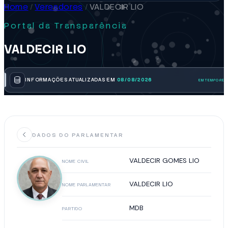
Home
/
Vereadores
/
VALDECIR LIO
Portal da Transparência
VALDECIR LIO
INFORMAÇÕES ATUALIZADAS EM
08/08/2026
DADOS DO PARLAMENTAR
VALDECIR GOMES LIO
NOME CIVIL
VALDECIR LIO
NOME PARLAMENTAR
MDB
PARTIDO