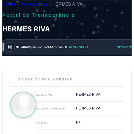
Home
/
Vereadores
/
HERMES RIVA
Portal da Transparência
HERMES RIVA
INFORMAÇÕES ATUALIZADAS EM
07/08/2026
DADOS DO PARLAMENTAR
HERMES RIVA
NOME CIVIL
HERMES RIVA
NOME PARLAMENTAR
N/I
PARTIDO