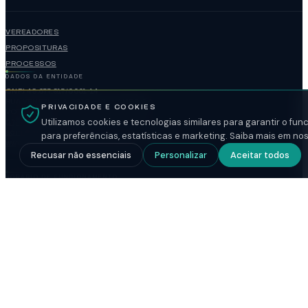
VEREADORES
PROPOSITURAS
PROCESSOS
DADOS DA ENTIDADE
CNPJ 49.677.917/0001-14
RUA VENEZUELA, 3819 — VILA AMÉRICA
PRIVACIDADE E COOKIES
VOTUPORANGA / SP — CEP 15502-105
Utilizamos cookies e tecnologias similares para garantir o fu
(17)3421-1188
administracao@camaravotuporanga.sp.gov.br
para preferências, estatísticas e marketing. Saiba mais em no
www.camaravotuporanga.sp.gov.br
Recusar não essenciais
Personalizar
Aceitar todos
HORÁRIO DE FUNCIONAMENTO
ABERTO
SEGUNDA A SEXTA
08:00-17:00
SESSÃO ORDINÁRIA
SEGUNDA-FEIRA
18:00
© 2026 CÂMARA MUNICIPAL DE VOTUPORANGA. TODOS OS DIREITOS