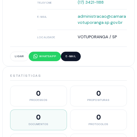
(17) 3421-1188
TELEFONE
administracao@camara
E-MAIL
votuporanga.sp.gov.br
VOTUPORANGA / SP
LOCALIDADE
LIGAR
WHATSAPP
E-MAIL
ESTATÍSTICAS
0
0
PROCESSOS
PROPOSITURAS
0
0
DOCUMENTOS
PROTOCOLOS