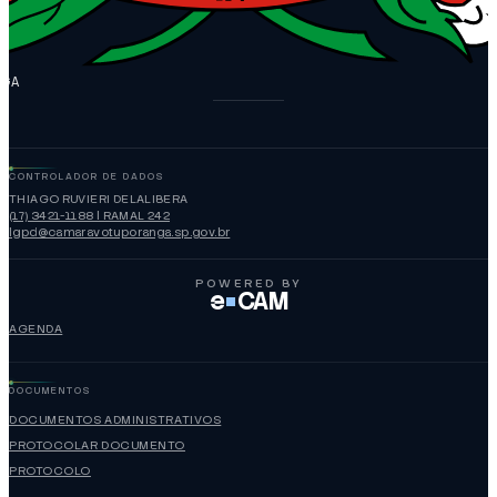
NGA
CONTROLADOR DE DADOS
THIAGO RUVIERI DELALIBERA
(17) 3421-1188 | RAMAL 242
lgpd@camaravotuporanga.sp.gov.br
POWERED BY
e
CAM
AGENDA
DOCUMENTOS
DOCUMENTOS ADMINISTRATIVOS
PROTOCOLAR DOCUMENTO
PROTOCOLO