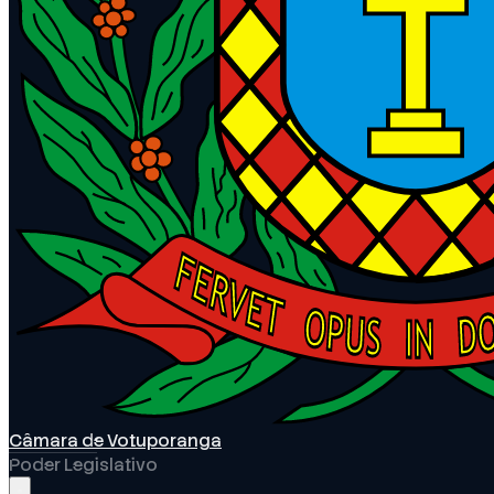
Câmara de Votuporanga
Poder Legislativo
Abrir menu