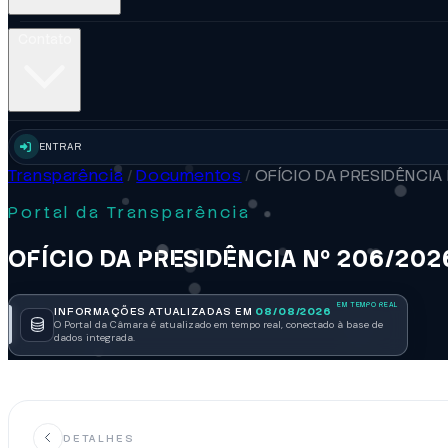
Contato
ENTRAR
Transparência
/
Documentos
/
OFÍCIO DA PRESIDÊNCIA
Portal da Transparência
OFÍCIO DA PRESIDÊNCIA Nº 206/202
INFORMAÇÕES ATUALIZADAS EM
08/08/2026
O Portal da Câmara é atualizado em tempo real, conectado à base de
dados integrada.
DETALHES