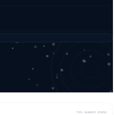
TIPO · NÚMERO · STATUS