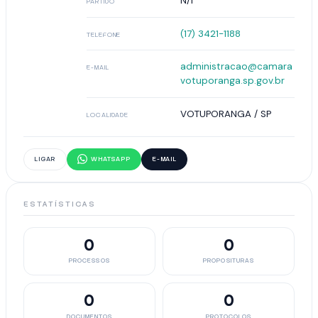
N/I
PARTIDO
(17) 3421-1188
TELEFONE
administracao@camara
E-MAIL
votuporanga.sp.gov.br
VOTUPORANGA / SP
LOCALIDADE
LIGAR
WHATSAPP
E-MAIL
ESTATÍSTICAS
0
0
PROCESSOS
PROPOSITURAS
0
0
DOCUMENTOS
PROTOCOLOS