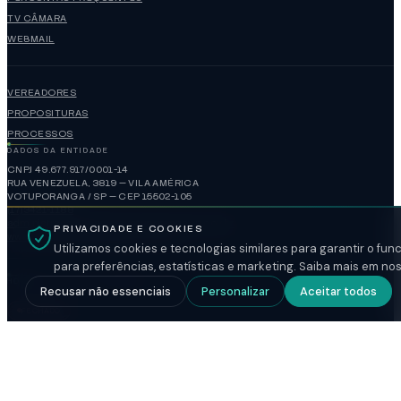
TV CÂMARA
WEBMAIL
VEREADORES
PROPOSITURAS
PROCESSOS
DADOS DA ENTIDADE
CNPJ 49.677.917/0001-14
RUA VENEZUELA, 3819 — VILA AMÉRICA
VOTUPORANGA / SP — CEP 15502-105
(17)3421-1188
administracao@camaravotuporanga.sp.gov.br
PRIVACIDADE E COOKIES
www.camaravotuporanga.sp.gov.br
Utilizamos cookies e tecnologias similares para garantir o fu
para preferências, estatísticas e marketing. Saiba mais em no
HORÁRIO DE FUNCIONAMENTO
Recusar não essenciais
Personalizar
Aceitar todos
FECHADO
SEGUNDA A SEXTA
08:00-17:00
SESSÃO ORDINÁRIA