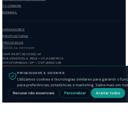
TV CÂMARA
WEBMAIL
VEREADORES
PROPOSITURAS
PROCESSOS
DADOS DA ENTIDADE
CNPJ 49.677.917/0001-14
RUA VENEZUELA, 3819 — VILA AMÉRICA
VOTUPORANGA / SP — CEP 15502-105
(17)3421-1188
administracao@camaravotuporanga.sp.gov.br
PRIVACIDADE E COOKIES
www.camaravotuporanga.sp.gov.br
Utilizamos cookies e tecnologias similares para garantir o fu
para preferências, estatísticas e marketing. Saiba mais em no
HORÁRIO DE FUNCIONAMENTO
Recusar não essenciais
Personalizar
Aceitar todos
FECHADO
SEGUNDA A SEXTA
08:00-17:00
SESSÃO ORDINÁRIA