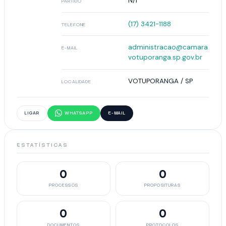
N/I
PARTIDO
(17) 3421-1188
TELEFONE
administracao@camara
E-MAIL
votuporanga.sp.gov.br
VOTUPORANGA / SP
LOCALIDADE
LIGAR
WHATSAPP
E-MAIL
ESTATÍSTICAS
0
0
PROCESSOS
PROPOSITURAS
0
0
DOCUMENTOS
PROTOCOLOS