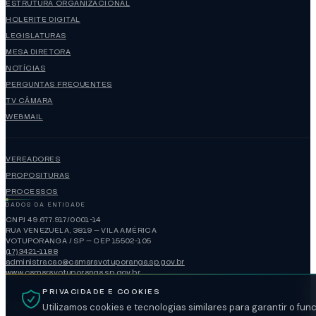
ESTRUTURA ORGANIZACIONAL
HOLERITE DIGITAL
LEGISLATURAS
MESA DIRETORA
NOTÍCIAS
PERGUNTAS FREQUENTES
TV CÂMARA
WEBMAIL
VEREADORES
PROPOSITURAS
PROCESSOS
DADOS DA ENTIDADE
CNPJ 49.677.917/0001-14
RUA VENEZUELA, 3819 — VILA AMÉRICA
VOTUPORANGA / SP — CEP 15502-105
(17)3421-1188
administracao@camaravotuporanga.sp.gov.br
www.camaravotuporanga.sp.gov.br
PRIVACIDADE E COOKIES
Utilizamos cookies e tecnologias similares para garantir o fu
HORÁRIO DE FUNCIONAMENTO