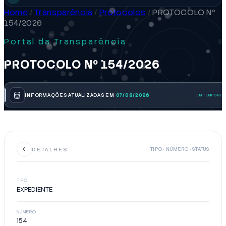
Home
/
Transparência
/
Protocolos
/
PROTOCOLO Nº
154/2026
Portal da Transparência
PROTOCOLO Nº 154/2026
INFORMAÇÕES ATUALIZADAS EM
07/08/2026
DETALHES
TIPO · NÚMERO · STATUS
TIPO
EXPEDIENTE
NÚMERO
154