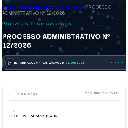
Home
/
Transparência
/
Processos
/
PROCESSO
ADMINISTRATIVO Nº 12/2026
Portal da Transparência
PROCESSO ADMINISTRATIVO Nº
12/2026
INFORMAÇÕES ATUALIZADAS EM
07/08/2026
DETALHES
TIPO · NÚMERO · STATUS
TIPO
PROCESSO ADMINISTRATIVO