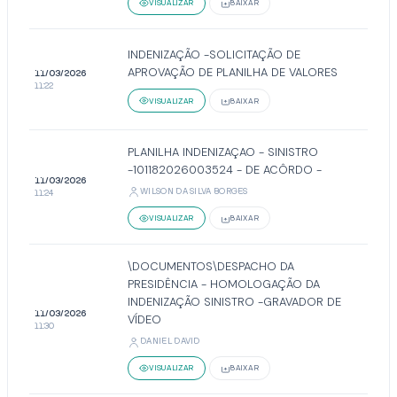
VISUALIZAR
BAIXAR
INDENIZAÇÃO -SOLICITAÇÃO DE
APROVAÇÃO DE PLANILHA DE VALORES
11/03/2026
11:22
VISUALIZAR
BAIXAR
PLANILHA INDENIZAÇAO - SINISTRO
-101182026003524 - DE ACÔRDO -
11/03/2026
WILSON DA SILVA BORGES
11:24
VISUALIZAR
BAIXAR
\DOCUMENTOS\DESPACHO DA
PRESIDÊNCIA - HOMOLOGAÇÃO DA
INDENIZAÇÃO SINISTRO -GRAVADOR DE
11/03/2026
VÍDEO
11:30
DANIEL DAVID
VISUALIZAR
BAIXAR