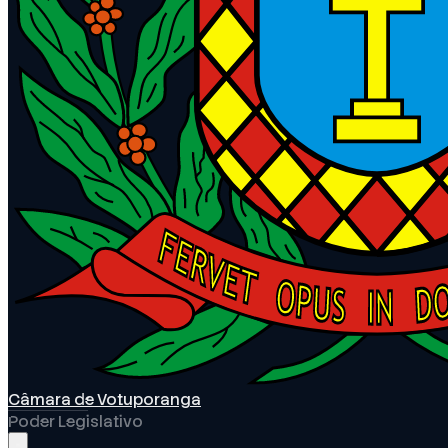
Câmara de Votuporanga
Poder Legislativo
Abrir menu